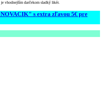
n je vhodnejším darčekom sladký likér.
d "NOVACIK" s extra zľavou 5€ pre