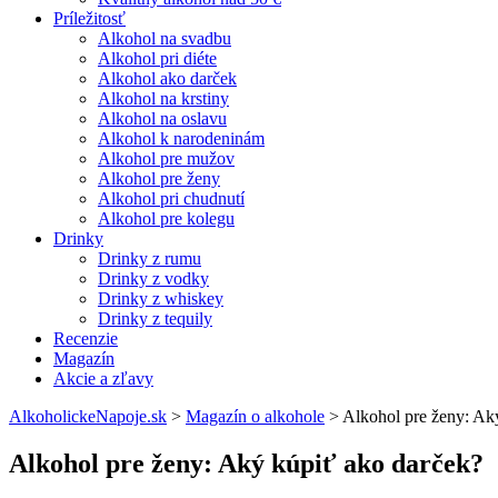
Príležitosť
Alkohol na svadbu
Alkohol pri diéte
Alkohol ako darček
Alkohol na krstiny
Alkohol na oslavu
Alkohol k narodeninám
Alkohol pre mužov
Alkohol pre ženy
Alkohol pri chudnutí
Alkohol pre kolegu
Drinky
Drinky z rumu
Drinky z vodky
Drinky z whiskey
Drinky z tequily
Recenzie
Magazín
Akcie a zľavy
AlkoholickeNapoje.sk
>
Magazín o alkohole
>
Alkohol pre ženy: Ak
Alkohol pre ženy: Aký kúpiť ako darček?