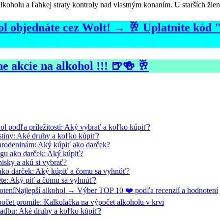
alkoholu a ľahkej straty kontroly nad vlastným konaním. U starších žie
ohol objednáte cez Wolt! → 🥂 Uplatnite kó
e akcie na alkohol !!! 🍺🍻 🥂
ol podľa príležitosti: Aký vybrať a koľko kúpiť?
stiny: Aké druhy a koľko kúpiť?
arodeninám: Aký kúpiť ako darček?
egu ako darček: Aký kúpiť?
isky a akú si vybrať?
ako darček: Aký kúpiť a čomu sa vyhnúť?
éte: Aký piť a čomu sa vyhnúť?
Najlepší alkohol → Výber TOP 10 ❤️ podľa recenzií a hodnotení
očet promile: Kalkulačka na výpočet alkoholu v krvi
vadbu: Aké druhy a koľko kúpiť?