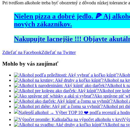
Pri tvrdšom alkohole treba byť obozretný z dôvodu nízkej tolerancie 
Nielen pizza a dobré jedlo. 🍕 Aj alk
nových zákazníkov.
Nakupujte lacnejšie !!! Objavte akutáln
Zdieľať na Facebook
Zdieľať na Twitter
Mohlo by vás zaujímať
Alkoh
Alkohol na kr
Alkohol k n
Alkohol pre kol
Ako správne piť wh
Alkohol 
Alkohol pri di
Výp
Alkohol na s