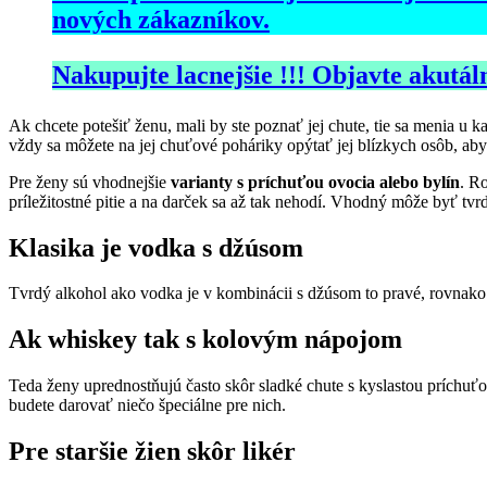
nových zákazníkov.
Nakupujte lacnejšie !!! Objavte akutáln
Ak chcete potešiť ženu, mali by ste poznať jej chute, tie sa menia u 
vždy sa môžete na jej chuťové poháriky opýtať jej blízkych osôb, ab
Pre ženy sú vhodnejšie
varianty s príchuťou ovocia alebo bylín
. R
príležitostné pitie a na darček sa až tak nehodí. Vhodný môže byť t
Klasika je vodka s džúsom
Tvrdý alkohol ako vodka je v kombinácii s džúsom to pravé, rovnako 
Ak whiskey tak s kolovým nápojom
Teda ženy uprednostňujú často skôr sladké chute s kyslastou príchuťo
budete darovať niečo špeciálne pre nich.
Pre staršie žien skôr likér