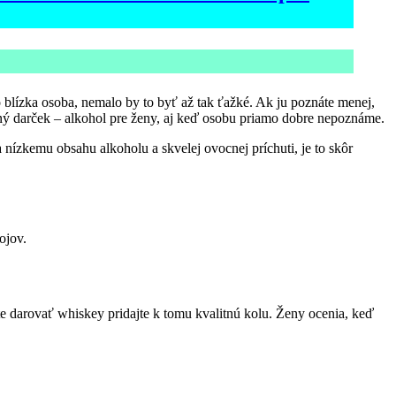
to blízka osoba, nemalo by to byť až tak ťažké. Ak ju poznáte menej,
dný darček – alkohol pre ženy, aj keď osobu priamo dobre nepoznáme.
nízkemu obsahu alkoholu a skvelej ovocnej príchuti, je to skôr
ojov.
te darovať whiskey pridajte k tomu kvalitnú kolu. Ženy ocenia, keď