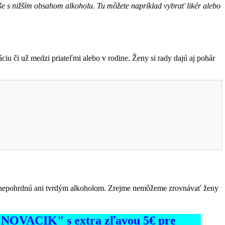
še s nižším obsahom alkoholu. Tu môžete napríklad vybrať likér alebo
iu či už medzi priateľmi alebo v rodine. Ženy si rady dajú aj pohár
 nepohrdnú ani tvrdým alkoholom. Zrejme nemôžeme zrovnávať ženy
d "NOVACIK" s extra zľavou 5€ pre