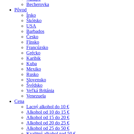
Becherovka
Pôvod
Írsko
Škótsko
USA
Barbados
Česko
Fínsko
Francúzsko
Grécko
Karibik
Kuba
Mexiko
Rusko
Slovensko
Švédsko
Veľká Británia
Venezuela
Cena
Lacný alkohol do 10 €
Alkohol od 10 do 15 €
Alkohol od 15 do 20 €
Alkohol od 20 do 25 €
Alkohol od 25 do 50 €
Kvalitný alkohol nad 50 €