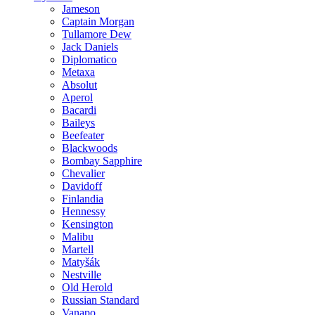
Jameson
Captain Morgan
Tullamore Dew
Jack Daniels
Diplomatico
Metaxa
Absolut
Aperol
Bacardi
Baileys
Beefeater
Blackwoods
Bombay Sapphire
Chevalier
Davidoff
Finlandia
Hennessy
Kensington
Malibu
Martell
Matyšák
Nestville
Old Herold
Russian Standard
Vanapo