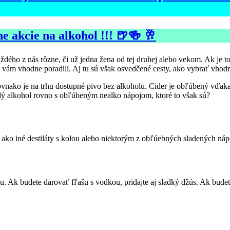
e akcie na alkohol !!! 🍺🍻 🥂
každého z nás rôzne, či už jedna žena od tej druhej alebo vekom. Ak je 
y vám vhodne poradili. Aj tu sú však osvedčené cesty, ako vybrať vho
ovnako je na trhu dostupné pivo bez alkoholu. Cider je obľúbený vďaka 
vrdý alkohol rovno s obľúbeným nealko nápojom, ktoré to však sú?
ako iné destiláty s kolou alebo niektorým z obľúebných sladených náp
u. Ak budete darovať fľašu s vodkou, pridajte aj sladký džús. Ak bude