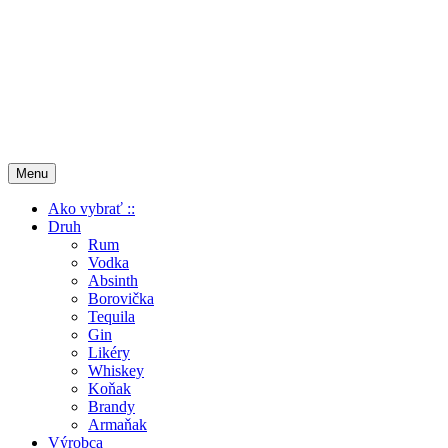
Menu
Ako vybrať ::
Druh
Rum
Vodka
Absinth
Borovička
Tequila
Gin
Likéry
Whiskey
Koňak
Brandy
Armaňak
Výrobca