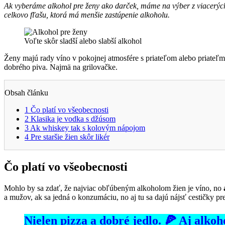
Ak vyberáme alkohol pre ženy ako darček, máme na výber z viacerých 
celkovo fľašu, ktorá má menšie zastúpenie alkoholu.
Voľte skôr sladší alebo slabší alkohol
Ženy majú rady víno v pokojnej atmosfére s priateľom alebo priateľmi
dobrého piva. Najmä na grilovačke.
Obsah článku
1
Čo platí vo všeobecnosti
2
Klasika je vodka s džúsom
3
Ak whiskey tak s kolovým nápojom
4
Pre staršie žien skôr likér
Čo platí vo všeobecnosti
Mohlo by sa zdať, že najviac obľúbeným alkoholom žien je víno, no
a mužov, ak sa jedná o konzumáciu, no aj tu sa dajú nájsť cestičky p
Nielen pizza a dobré jedlo. 🍕 Aj alk