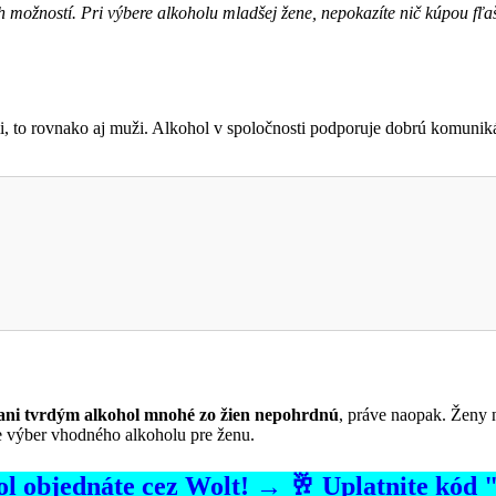
možností. Pri výbere alkoholu mladšej žene, nepokazíte nič kúpou fľa
, to rovnako aj muži. Alkohol v spoločnosti podporuje dobrú komunikác
ani tvrdým alkohol mnohé zo žien nepohrdnú
, práve naopak. Ženy
re výber vhodného alkoholu pre ženu.
ohol objednáte cez Wolt! → 🥂 Uplatnite kó