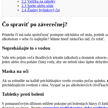
2.2
Vajíčka na raňajky
2.3
Sprite alebo sóda
2.4
Žiadny bylinkový čaj
Čo spraviť po záverečnej?
Priatelia či iná naša spoločnosť postupne odchádza od stola, podnik s
alkoholom v sebe čo najlepšie? Máme hneď niekoľko rád, čo robiť.
Nepreháňajte to s vodou
Vaše telo prijalo veľa škodlivých tekutín (alkohol) a dostatok zdravi
jeden alebo dva poháre čistej vody, aby ste neboli ráno úplne dehydro
Maska na oči
Ak sa zobudíte na každé prichádzajúce svetlo zvonku počas spánku,
prichádzajúcim svetlom z rána. Vyspať sa po alkoholových chvíľkach 
Tabletky proti bolesti
S pomarančovým džúsom môžete pokojne pri bolestiach hlavy či žalúdk
dostatok zo stravy. Pozrite
rozpustné multivitamíny alebo multivit