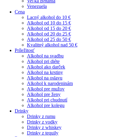
Veľká Británia
Venezuela
Cena
Lacný alkohol do 10 €
Alkohol od 10 do 15 €
Alkohol od 15 do 20 €
Alkohol od 20 do 25 €
Alkohol od 25 do 50 €
Kvalitný alkohol nad 50 €
Príležitosť
Alkohol na svadbu
Alkohol pri diéte
Alkohol ako darček
Alkohol na krstiny
Alkohol na oslavu
Alkohol k narodeninám
Alkohol pre mužov
Alkohol pre ženy
Alkohol pri chudnutí
Alkohol pre kolegu
Drinky
Drinky z rumu
Drinky z vodky
Drinky z whiskey
Drinky z tequily