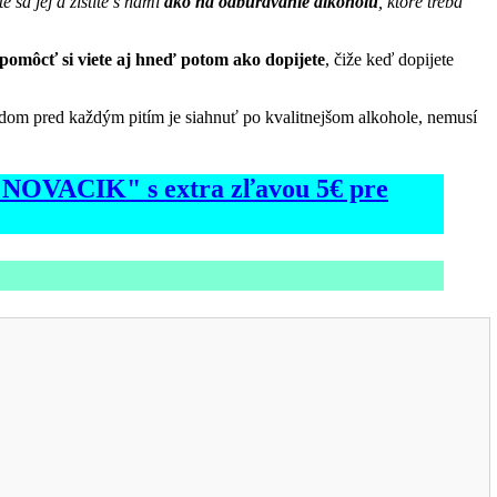
sa jej a zistite s nami
ako na odbúravanie alkoholu
, ktoré treba
pomôcť si viete aj hneď potom ako dopijete
, čiže keď dopijete
adom pred každým pitím je siahnuť po kvalitnejšom alkohole, nemusí
d "NOVACIK" s extra zľavou 5€ pre