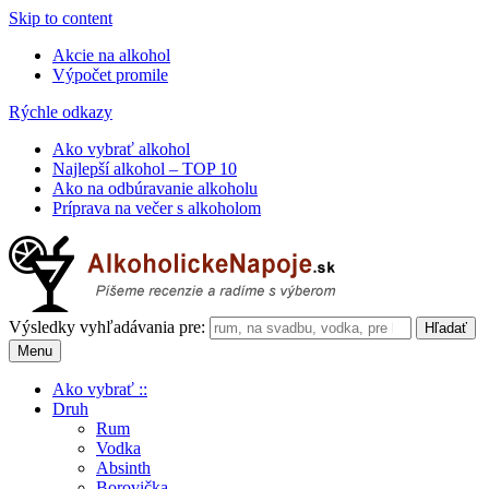
Skip to content
Akcie na alkohol
Výpočet promile
Rýchle odkazy
Ako vybrať alkohol
Najlepší alkohol – TOP 10
Ako na odbúravanie alkoholu
Príprava na večer s alkoholom
Výsledky vyhľadávania pre:
Menu
Ako vybrať ::
Druh
Rum
Vodka
Absinth
Borovička