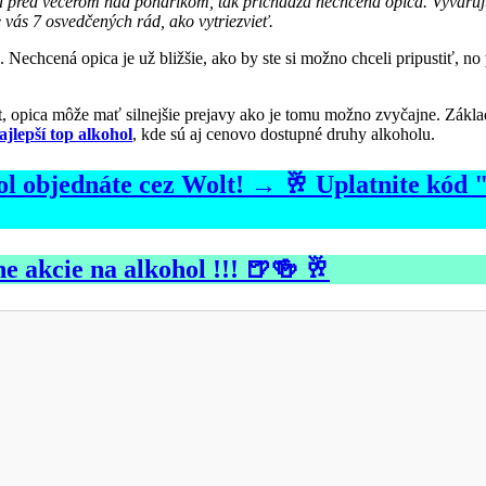
 pred večerom nad pohárikom, tak prichádza nechcená opica. Vyvarujte 
vás 7 osvedčených rád, ako vytriezvieť.
 Nechcená opica je už bližšie, ako by ste si možno chceli pripustiť, no
it, opica môže mať silnejšie prejavy ako je tomu možno zvyčajne. Zákl
ajlepší top alkohol
, kde sú aj cenovo dostupné druhy alkoholu.
ohol objednáte cez Wolt! → 🥂 Uplatnite kó
e akcie na alkohol !!! 🍺🍻 🥂