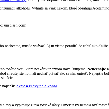
onzumácii alkoholu. Vyhnite sa však liekom, ktoré obsahujú Acetaminofén
to: unsplash.com)
lebo nechceme, musíte vstávať. Aj tu vieme poradiť, čo robiť ako ďalš
ho robíme veci, ktoré neskôr v triezvom stave ľutujeme.
Nenechajte 
ebol a radšej ste ho mali nechať plávať ako sa ním uniesť. Najlepšie b
 situácie.
 najlepšie
akcie a zľavy na alkohol
i hlavy a vyplavuje z tela toxické látky. Omeleta by nemala byť mastná 