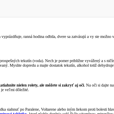
a vyprázdňuje, ranná hodina odbila, dvere sa zatvárajú a vy ste možno v
u prospešných tekutín (voda). Nech je pomer približne vyvážený a s ničím
vaný. Myslite dopredu a majte dostatok tekutín, alkohol totiž dehydruj
zatiahnite nielen rolety, ale môžete si zakryť aj oči
. Na oči si dajte n
je veľmi dôležité.
a siahnuť po Paralene, Voltarene alebo iným liekom proti bolesti hla
amínové tabletky
, ktoré rýchlo doplnia celú škálu vitamínov, minerálov 