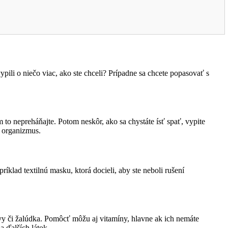
ypili o niečo viac, ako ste chceli? Prípadne sa chcete popasovať s
 to nepreháňajte. Potom neskôr, ako sa chystáte ísť spať, vypite
e organizmus.
apríklad textilnú masku, ktorá docieli, aby ste neboli rušení
vy či žalúdka. Pomôcť môžu aj vitamíny, hlavne ak ich nemáte
a ďalších látok.