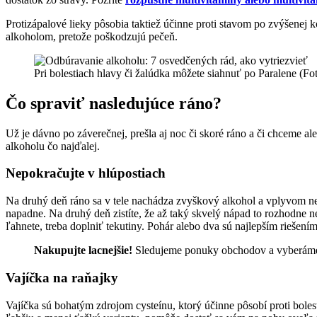
Protizápalové lieky pôsobia taktiež účinne proti stavom po zvýšenej k
alkoholom, pretože poškodzujú pečeň.
Pri bolestiach hlavy či žalúdka môžete siahnuť po Paralene (Fo
Čo spraviť nasledujúce ráno?
Už je dávno po záverečnej, prešla aj noc či skoré ráno a či chceme a
alkoholu čo najďalej.
Nepokračujte v hlúpostiach
Na druhý deň ráno sa v tele nachádza zvyškový alkohol a vplyvom ne
napadne. Na druhý deň zistíte, že až taký skvelý nápad to rozhodne n
ľahnete, treba doplniť tekutiny. Pohár alebo dva sú najlepším riešením
Nakupujte lacnejšie!
Sledujeme ponuky obchodov a vyberáme
Vajíčka na raňajky
Vajíčka sú bohatým zdrojom cysteínu, ktorý účinne pôsobí proti bolest