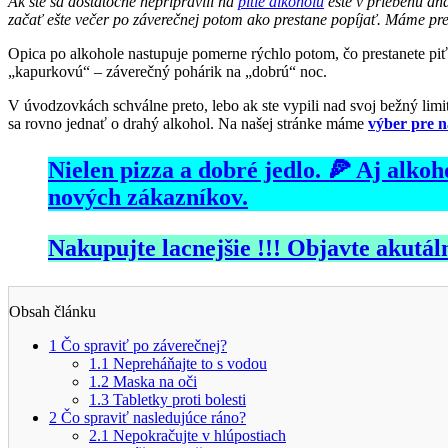
Ak ste sa dostatočne nepripravili na
pitie alkoholu
ešte v priebehu dňa
začať ešte večer po záverečnej potom ako prestane popíjať. Máme pre 
Opica po alkohole nastupuje pomerne rýchlo potom, čo prestanete piť.
„kapurkovú“ – záverečný pohárik na „dobrú“ noc.
V úvodzovkách schválne preto, lebo ak ste vypili nad svoj bežný lim
sa rovno jednať o drahý alkohol. Na našej stránke máme
výber pre n
Nielen pizza a dobré jedlo. 🍕 Aj alk
nových zákazníkov.
Nakupujte lacnejšie !!! Objavte akutáln
Obsah článku
1
Čo spraviť po záverečnej?
1.1
Nepreháňajte to s vodou
1.2
Maska na oči
1.3
Tabletky proti bolesti
2
Čo spraviť nasledujúce ráno?
2.1
Nepokračujte v hlúpostiach