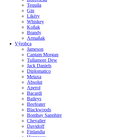
Tequila
Gin
Likéry
Whiskey
Koňak
Brandy
Armaňak
Výrobca
Jameson
Captain Morgan
Tullamore Dew
Jack Daniels
Diplomatico
Metaxa
Absolut
Aperol
Bacardi
Baileys
Beefeater
Blackwoods
Bombay Sapphire
Chevalier
Davidoff
Finlandia