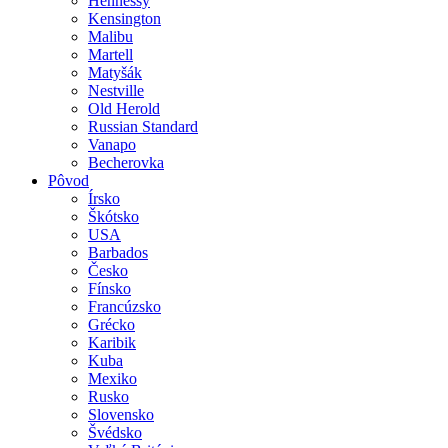
Hennessy
Kensington
Malibu
Martell
Matyšák
Nestville
Old Herold
Russian Standard
Vanapo
Becherovka
Pôvod
Írsko
Škótsko
USA
Barbados
Česko
Fínsko
Francúzsko
Grécko
Karibik
Kuba
Mexiko
Rusko
Slovensko
Švédsko