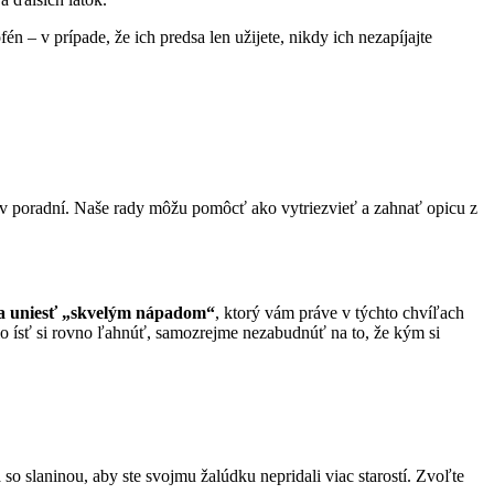
 – v prípade, že ich predsa len užijete, nikdy ich nezapíjajte
ie v poradní. Naše rady môžu pomôcť ako vytriezvieť a zahnať opicu z
sa uniesť „skvelým nápadom“
, ktorý vám práve v týchto chvíľach
olo ísť si rovno ľahnúť, samozrejme nezabudnúť na to, že kým si
so slaninou, aby ste svojmu žalúdku nepridali viac starostí. Zvoľte