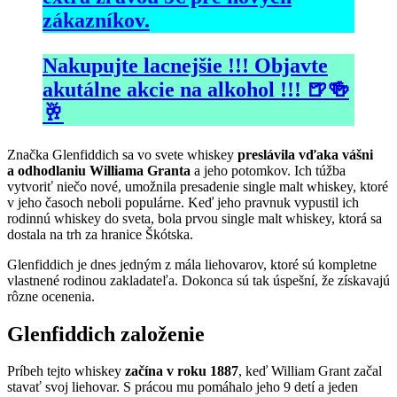
zákazníkov.
Nakupujte lacnejšie !!! Objavte
akutálne akcie na alkohol !!! 🍺🍻
🥂
Značka Glenfiddich sa vo svete whiskey
preslávila vďaka vášni
a odhodlaniu Williama Granta
a jeho potomkov. Ich túžba
vytvoriť niečo nové, umožnila presadenie single malt whiskey, ktoré
v jeho časoch neboli populárne. Keď jeho pravnuk vypustil ich
rodinnú whiskey do sveta, bola prvou single malt whiskey, ktorá sa
dostala na trh za hranice Škótska.
Glenfiddich je dnes jedným z mála liehovarov, ktoré sú kompletne
vlastnené rodinou zakladateľa. Dokonca sú tak úspešní, že získavajú
rôzne ocenenia.
Glenfiddich založenie
Príbeh tejto whiskey
začína v roku 1887
, keď William Grant začal
stavať svoj liehovar. S prácou mu pomáhalo jeho 9 detí a jeden