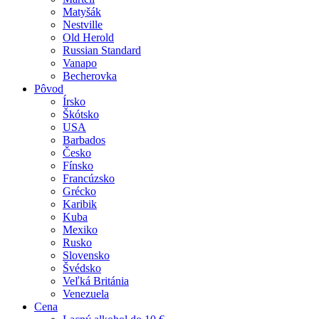
Matyšák
Nestville
Old Herold
Russian Standard
Vanapo
Becherovka
Pôvod
Írsko
Škótsko
USA
Barbados
Česko
Fínsko
Francúzsko
Grécko
Karibik
Kuba
Mexiko
Rusko
Slovensko
Švédsko
Veľká Británia
Venezuela
Cena