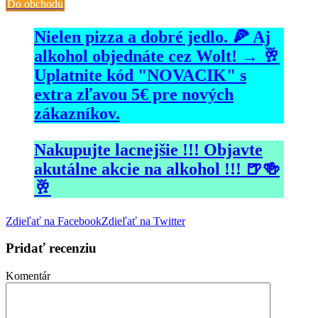
Do obchodu
Nielen pizza a dobré jedlo. 🍕 Aj
alkohol objednáte cez Wolt! → 🥂
Uplatnite kód "NOVACIK" s
extra zľavou 5€ pre nových
zákazníkov.
Nakupujte lacnejšie !!! Objavte
akutálne akcie na alkohol !!! 🍺🍻
🥂
Zdieľať na Facebook
Zdieľať na Twitter
Pridať recenziu
Komentár