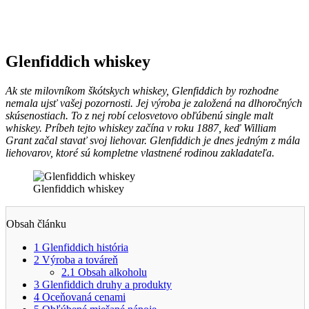
Glenfiddich whiskey
Ak ste milovníkom škótskych whiskey, Glenfiddich by rozhodne
nemala ujsť vašej pozornosti. Jej výroba je založená na dlhoročných
skúsenostiach. To z nej robí celosvetovo obľúbenú single malt
whiskey. Príbeh tejto whiskey začína v roku 1887, keď William
Grant začal stavať svoj liehovar. Glenfiddich je dnes jedným z mála
liehovarov, ktoré sú kompletne vlastnené rodinou zakladateľa.
Glenfiddich whiskey
Obsah článku
1
Glenfiddich história
2
Výroba a továreň
2.1
Obsah alkoholu
3
Glenfiddich druhy a produkty
4
Oceňovaná cenami