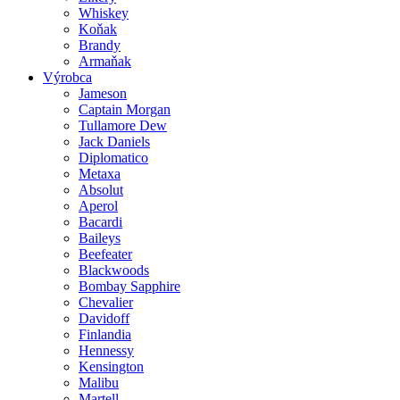
Whiskey
Koňak
Brandy
Armaňak
Výrobca
Jameson
Captain Morgan
Tullamore Dew
Jack Daniels
Diplomatico
Metaxa
Absolut
Aperol
Bacardi
Baileys
Beefeater
Blackwoods
Bombay Sapphire
Chevalier
Davidoff
Finlandia
Hennessy
Kensington
Malibu
Martell