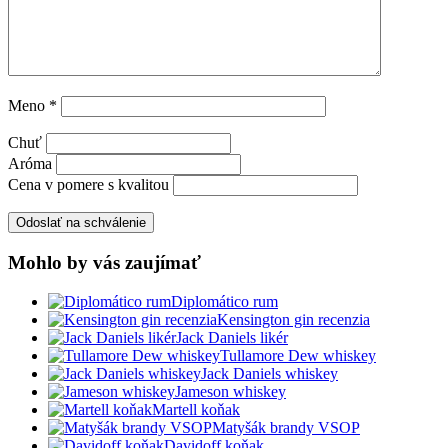
Meno
*
Chuť
Aróma
Cena v pomere s kvalitou
Mohlo by vás zaujímať
Diplomático rum
Kensington gin recenzia
Jack Daniels likér
Tullamore Dew whiskey
Jack Daniels whiskey
Jameson whiskey
Martell koňak
Matyšák brandy VSOP
Davidoff koňak