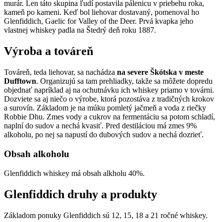
murár. Len táto skupina ľudí postavila pálenicu v priebehu roka,
kameň po kameni. Keď bol liehovar dostavaný, pomenoval ho
Glenfiddich, Gaelic for Valley of the Deer. Prvá kvapka jeho
vlastnej whiskey padla na Štedrý deň roku 1887.
Výroba a továreň
Továreň, teda liehovar, sa nachádza
na severe Škótska v meste
Dufftown
. Organizujú sa tam prehliadky, takže sa môžete dopredu
objednať napríklad aj na ochutnávku ich whiskey priamo v továrni.
Dozviete sa aj niečo o výrobe, ktorá pozostáva z tradičných krokov
a surovín. Základom je na múku pomletý jačmeň a voda z riečky
Robbie Dhu. Zmes vody a cukrov na fermentáciu sa potom schladí,
naplní do sudov a nechá kvasiť. Pred destiláciou má zmes 9%
alkoholu, po nej sa napustí do dubových sudov a nechá dozrieť.
Obsah alkoholu
Glenfiddich whiskey má obsah alkholu 40%.
Glenfiddich druhy a produkty
Základom ponuky Glenfiddich sú 12, 15, 18 a 21 ročné whiskey.