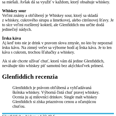
sa miešali. Avšak dá sa využiť v každom, ktorý obsahuje whiskey.
Whiskey sour
Veľmi známy a obľúbený je Whiskey sour, ktorý sa skladá
z whiskey, cukrového sirupu a limetkovej, alebo citrónovej šťavy. Je
to síce veľmi rozšírený kokteil, ale Glenfiddich mu určite dodá
jedinečný nádych.
Írska káva
Aj keď toto nie je drink v pravom slova zmysle, no kto by nepoznal
írsku kávu. Na zimný večer sa výborne hodí aj Írska káva. Je to len
káva s cukrom, trochou šľahačky a whiskey.
Ak si ale chcete užívať chuť, ktorú vám dá jedine Glenfiddich,
neváhajte túto whiskey piť samotnú bez akýchkoľvek prímesí.
Glenfiddich recenzia
Glenfiddich je právom obľúbená a vyhľadávaná
škótska whiskey. Výborná čistá chuť pravej whiskey.
Ocenia ju aj milovníci drinkov. Single malt whiskey
Glenfiddich si získa priaznivou cenou a očarujúcou
chuťou.