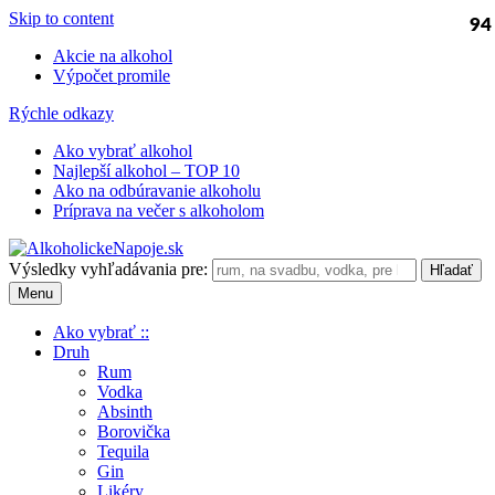
Skip to content
94
Akcie na alkohol
Výpočet promile
Rýchle odkazy
Ako vybrať alkohol
Najlepší alkohol – TOP 10
Ako na odbúravanie alkoholu
Príprava na večer s alkoholom
Výsledky vyhľadávania pre:
Menu
Ako vybrať ::
Druh
Rum
Vodka
Absinth
Borovička
Tequila
Gin
Likéry