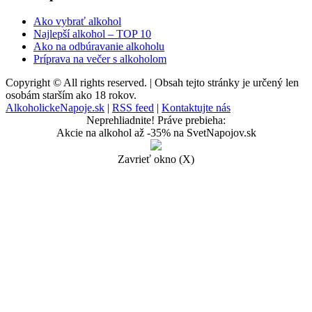
Ako vybrať alkohol
Najlepší alkohol – TOP 10
Ako na odbúravanie alkoholu
Príprava na večer s alkoholom
Copyright © All rights reserved. | Obsah tejto stránky je určený len
osobám starším ako 18 rokov.
AlkoholickeNapoje.sk
|
RSS feed
|
Kontaktujte nás
Neprehliadnite! Práve prebieha:
Akcie na alkohol až -35% na SvetNapojov.sk
Zavrieť okno (X)