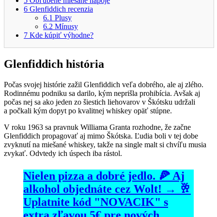
5
Obľúbené miešané nápoje
6
Glenfiddich recenzia
6.1
Plusy
6.2
Mínusy
7
Kde kúpiť výhodne?
Glenfiddich história
Počas svojej histórie zažil Glenfiddich veľa dobrého, ale aj zlého.
Rodinnému podniku sa darilo, kým neprišla prohibícia. Avšak aj
počas nej sa ako jeden zo šiestich liehovarov v Škótsku udržali
a počkali kým dopyt po kvalitnej whiskey opäť stúpne.
V roku 1963 sa pravnuk Williama Granta rozhodne, že začne
Glenfiddich propagovať aj mimo Škótska. Ľudia boli v tej dobe
zvyknutí na miešané whiskey, takže na single malt si chvíľu musia
zvykať. Odvtedy ich úspech iba rástol.
Nielen pizza a dobré jedlo. 🍕 Aj
alkohol objednáte cez Wolt! → 🥂
Uplatnite kód "NOVACIK" s
extra zľavou 5€ pre nových