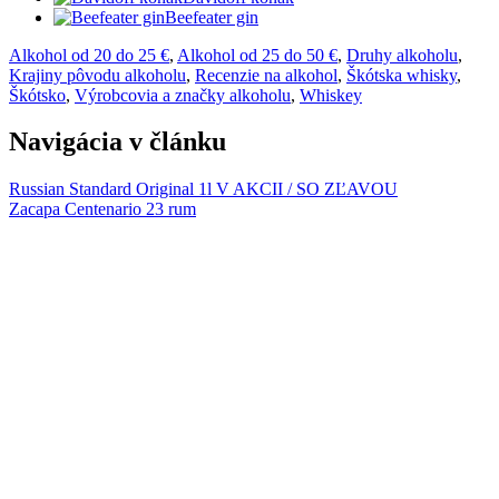
Beefeater gin
Alkohol od 20 do 25 €
,
Alkohol od 25 do 50 €
,
Druhy alkoholu
,
Krajiny pôvodu alkoholu
,
Recenzie na alkohol
,
Škótska whisky
,
Škótsko
,
Výrobcovia a značky alkoholu
,
Whiskey
Navigácia v článku
Russian Standard Original 1l V AKCII / SO ZĽAVOU
Zacapa Centenario 23 rum