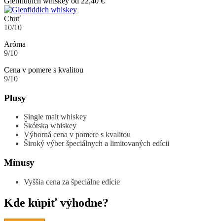
Glenfiddich whiskey
od 22,40 €
Chuť
10/10
Aróma
9/10
Cena v pomere s kvalitou
9/10
Plusy
Single malt whiskey
Škótska whiskey
Výborná cena v pomere s kvalitou
Široký výber špeciálnych a limitovaných edícii
Mínusy
Vyššia cena za špeciálne edície
Kde kúpiť výhodne?