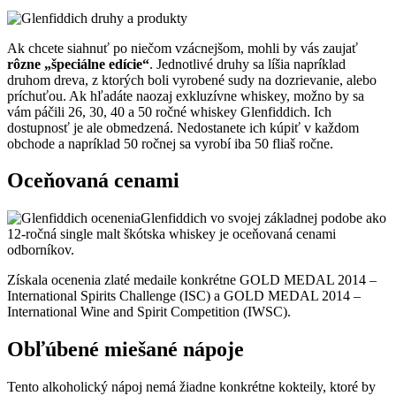
Ak chcete siahnuť po niečom vzácnejšom, mohli by vás zaujať
rôzne „špeciálne edície“
. Jednotlivé druhy sa líšia napríklad
druhom dreva, z ktorých boli vyrobené sudy na dozrievanie, alebo
príchuťou. Ak hľadáte naozaj exkluzívne whiskey, možno by sa
vám páčili 26, 30, 40 a 50 ročné whiskey Glenfiddich. Ich
dostupnosť je ale obmedzená. Nedostanete ich kúpiť v každom
obchode a napríklad 50 ročnej sa vyrobí iba 50 fliaš ročne.
Oceňovaná cenami
Glenfiddich vo svojej základnej podobe ako
12-ročná single malt škótska whiskey je oceňovaná cenami
odborníkov.
Získala ocenenia zlaté medaile konkrétne GOLD MEDAL 2014 –
International Spirits Challenge (ISC) a GOLD MEDAL 2014 –
International Wine and Spirit Competition (IWSC).
Obľúbené miešané nápoje
Tento alkoholický nápoj nemá žiadne konkrétne kokteily, ktoré by