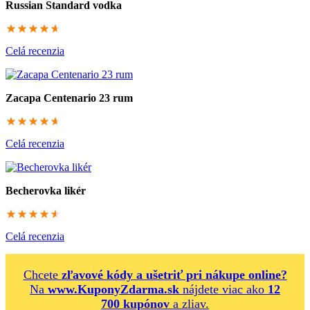
Russian Standard vodka
92
Celá recenzia
Zacapa Centenario 23 rum
92
Celá recenzia
Becherovka likér
91.6666666667
Celá recenzia
Chcete
zľavové kódy a ušetriť pri nákupe online?
Na
www.KuponyZdarma.sk
nájdete viac ako
12
700 kupónov
a zliav.