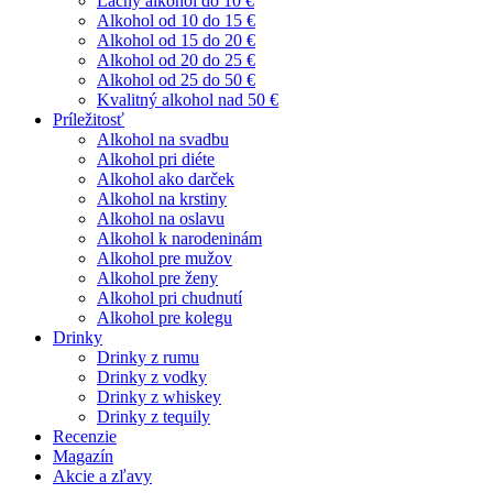
Lacný alkohol do 10 €
Alkohol od 10 do 15 €
Alkohol od 15 do 20 €
Alkohol od 20 do 25 €
Alkohol od 25 do 50 €
Kvalitný alkohol nad 50 €
Príležitosť
Alkohol na svadbu
Alkohol pri diéte
Alkohol ako darček
Alkohol na krstiny
Alkohol na oslavu
Alkohol k narodeninám
Alkohol pre mužov
Alkohol pre ženy
Alkohol pri chudnutí
Alkohol pre kolegu
Drinky
Drinky z rumu
Drinky z vodky
Drinky z whiskey
Drinky z tequily
Recenzie
Magazín
Akcie a zľavy