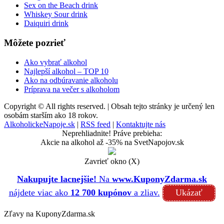
Sex on the Beach drink
Whiskey Sour drink
Daiquiri drink
Môžete pozrieť
Ako vybrať alkohol
Najlepší alkohol – TOP 10
Ako na odbúravanie alkoholu
Príprava na večer s alkoholom
Copyright © All rights reserved. | Obsah tejto stránky je určený len
osobám starším ako 18 rokov.
AlkoholickeNapoje.sk
|
RSS feed
|
Kontaktujte nás
Neprehliadnite! Práve prebieha:
Akcie na alkohol až -35% na SvetNapojov.sk
Zavrieť okno (X)
Nakupujte lacnejšie!
Na
www.KuponyZdarma.sk
nájdete viac ako
12 700 kupónov
a zliav.
Ukázať
Zľavy na KuponyZdarma.sk