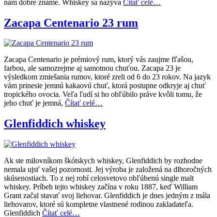
nám dobre známe. Whiskey sa nazýva
Čítať celé…
Zacapa Centenario 23 rum
Zacapa Centenario je prémiový rum, ktorý vás zaujme fľašou,
farbou, ale samozrejme aj samotnou chuťou. Zacapa 23 je
výsledkom zmiešania rumov, ktoré zreli od 6 do 23 rokov. Na jazyk
vám prinesie jemnú kakaovú chuť, ktorá postupne odkryje aj chuť
tropického ovocia. Veľa ľudí si ho obľúbilo práve kvôli tomu, že
jeho chuť je jemná,
Čítať celé…
Glenfiddich whiskey
Ak ste milovníkom škótskych whiskey, Glenfiddich by rozhodne
nemala ujsť vašej pozornosti. Jej výroba je založená na dlhoročných
skúsenostiach. To z nej robí celosvetovo obľúbenú single malt
whiskey. Príbeh tejto whiskey začína v roku 1887, keď William
Grant začal stavať svoj liehovar. Glenfiddich je dnes jedným z mála
liehovarov, ktoré sú kompletne vlastnené rodinou zakladateľa.
Glenfiddich
Čítať celé…