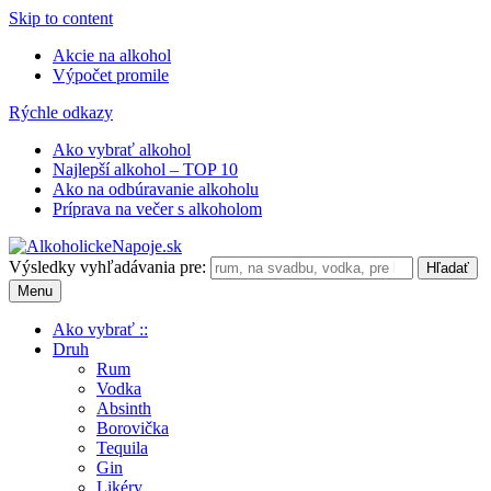
Skip to content
Akcie na alkohol
Výpočet promile
Rýchle odkazy
Ako vybrať alkohol
Najlepší alkohol – TOP 10
Ako na odbúravanie alkoholu
Príprava na večer s alkoholom
Výsledky vyhľadávania pre:
Menu
Ako vybrať ::
Druh
Rum
Vodka
Absinth
Borovička
Tequila
Gin
Likéry