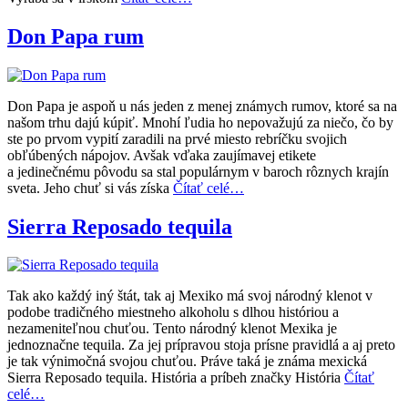
Don Papa rum
Don Papa je aspoň u nás jeden z menej známych rumov, ktoré sa na
našom trhu dajú kúpiť. Mnohí ľudia ho nepovažujú za niečo, čo by
ste po prvom vypití zaradili na prvé miesto rebríčku svojich
obľúbených nápojov. Avšak vďaka zaujímavej etikete
a jedinečnému pôvodu sa stal populárnym v baroch rôznych krajín
sveta. Jeho chuť si vás získa
Čítať celé…
Sierra Reposado tequila
Tak ako každý iný štát, tak aj Mexiko má svoj národný klenot v
podobe tradičného miestneho alkoholu s dlhou históriou a
nezameniteľnou chuťou. Tento národný klenot Mexika je
jednoznačne tequila. Za jej prípravou stoja prísne pravidlá a aj preto
je tak výnimočná svojou chuťou. Práve taká je známa mexická
Sierra Reposado tequila. História a príbeh značky História
Čítať
celé…