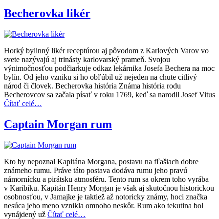
Becherovka likér
Horký bylinný likér receptúrou aj pôvodom z Karlových Varov vo
svete nazývajú aj trinásty karlovarský prameň. Svojou
výnimočnosťou podčiarkuje odkaz lekárnika Josefa Bechera na moc
bylín. Od jeho vzniku si ho obľúbil už nejeden na chute citlivý
národ či človek. Becherovka história Známa história rodu
Becherovcov sa začala písať v roku 1769, keď sa narodil Josef Vitus
Čítať celé…
Captain Morgan rum
Kto by nepoznal Kapitána Morgana, postavu na fľašiach dobre
známeho rumu. Práve táto postava dodáva rumu jeho pravú
námornícku a pirátsku atmosféru. Tento rum sa okrem toho vyrába
v Karibiku. Kapitán Henry Morgan je však aj skutočnou historickou
osobnosťou, v Jamajke je taktiež až notoricky známy, hoci značka
nesúca jeho meno vznikla omnoho neskôr. Rum ako tekutina bol
vynájdený už
Čítať celé…