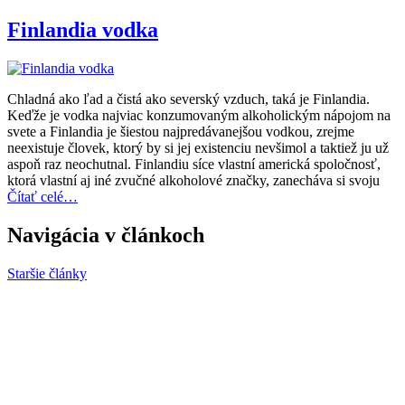
Finlandia vodka
Chladná ako ľad a čistá ako severský vzduch, taká je Finlandia.
Keďže je vodka najviac konzumovaným alkoholickým nápojom na
svete a Finlandia je šiestou najpredávanejšou vodkou, zrejme
neexistuje človek, ktorý by si jej existenciu nevšimol a taktiež ju už
aspoň raz neochutnal. Finlandiu síce vlastní americká spoločnosť,
ktorá vlastní aj iné zvučné alkoholové značky, zanecháva si svoju
Čítať celé…
Navigácia v článkoch
Staršie články