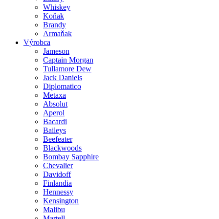
Whiskey
Koňak
Brandy
Armaňak
Výrobca
Jameson
Captain Morgan
Tullamore Dew
Jack Daniels
Diplomatico
Metaxa
Absolut
Aperol
Bacardi
Baileys
Beefeater
Blackwoods
Bombay Sapphire
Chevalier
Davidoff
Finlandia
Hennessy
Kensington
Malibu
Martell