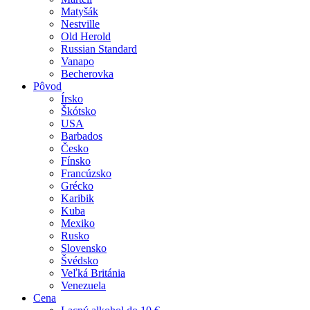
Matyšák
Nestville
Old Herold
Russian Standard
Vanapo
Becherovka
Pôvod
Írsko
Škótsko
USA
Barbados
Česko
Fínsko
Francúzsko
Grécko
Karibik
Kuba
Mexiko
Rusko
Slovensko
Švédsko
Veľká Británia
Venezuela
Cena