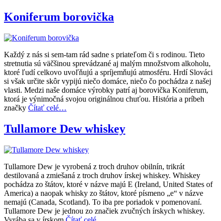
Koniferum borovička
Každý z nás si sem-tam rád sadne s priateľom či s rodinou. Tieto
stretnutia sú väčšinou sprevádzané aj malým množstvom alkoholu,
ktoré ľudí celkovo uvoľňujú a spríjemňujú atmosféru. Hrdí Slováci
si však určite skôr vypijú niečo domáce, niečo čo pochádza z našej
vlasti. Medzi naše domáce výrobky patrí aj borovička Koniferum,
ktorá je výnimočná svojou originálnou chuťou. História a príbeh
značky
Čítať celé…
Tullamore Dew whiskey
Tullamore Dew je vyrobená z troch druhov obilnín, trikrát
destilovaná a zmiešaná z troch druhov írskej whiskey. Whiskey
pochádza zo štátov, ktoré v názve majú E (Ireland, United States of
America) a naopak whisky zo štátov, ktoré písmeno „e“ v názve
nemajú (Canada, Scotland). To iba pre poriadok v pomenovaní.
Tullamore Dew je jednou zo značiek zvučných írskych whiskey.
Vyrába sa v írskom
Čítať celé…