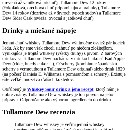
drevená až vanilková príchuť), Tullamore Dew 12 rokov
(čokoládová, orechová chuť pripomínajúca pralinky), Tullamore
Dew 14 rokov (dozrieva až v štyroch typoch sudov) a Tullamore
Dew Sider Cask (svieža, ovocná a jablková chuť).
Drinky a miešané nápoje
Jemnú chuť whiskey Tullamore Dew výnimočne osviež pár kociek
ľadu. Ak by sme však chceli siahnuť po niečom zložitejšom,
vynikajúca je trojitá whiskey (všetky druhy) s pivom. Z barových
drinkov sa Tullamore Dew nachádza v drinkoch ako sú Bad Apple
Dew (cider, hnedý cukor…), O´scherry (kombinuje španielsku
scherry s vermouthom a Tullamore Dew original) alebo drink 1829
(na počesť Daniela E. Williamsa s pomarančom a scherry). Existuje
ešte veľké množstvo ďalších kokteilov.
Obľúbený je
Whiskey Sour drink a jeho recept
, ktorý nám je
dobre známy. Tullamore Dew whiskey je tou pravou na jeho
prípravu. Odporúčame ako výbornú ingredienciu do drinku.
Tullamore Dew recenzia
Tullamore Dew whiskey je veľmi jemná whiskey
s príjemnou vôňou a je nenáročná na degustáciu. Hoci