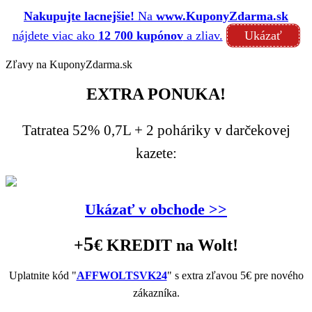
Nakupujte lacnejšie!
Na
www.KuponyZdarma.sk
nájdete viac ako
12 700 kupónov
a zliav.
Ukázať
Zľavy na KuponyZdarma.sk
EXTRA PONUKA!
Tatratea 52% 0,7L + 2 poháriky v darčekovej
kazete:
Ukázať v obchode >>
5
+
€ KREDIT
na Wolt!
Uplatnite kód "
AFFWOLTSVK24
" s extra zľavou 5€ pre nového
zákazníka.