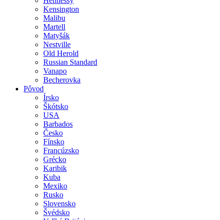
Hennessy
Kensington
Malibu
Martell
Matyšák
Nestville
Old Herold
Russian Standard
Vanapo
Becherovka
Pôvod
Írsko
Škótsko
USA
Barbados
Česko
Fínsko
Francúzsko
Grécko
Karibik
Kuba
Mexiko
Rusko
Slovensko
Švédsko