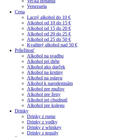
Veľká Británia
Venezuela
Cena
Lacný alkohol do 10 €
Alkohol od 10 do 15 €
Alkohol od 15 do 20 €
Alkohol od 20 do 25 €
Alkohol od 25 do 50 €
Kvalitný alkohol nad 50 €
Príležitosť
Alkohol na svadbu
Alkohol pri diéte
Alkohol ako darček
Alkohol na krstiny
Alkohol na oslavu
Alkohol k narodeninám
Alkohol pre mužov
Alkohol pre ženy
Alkohol pri chudnutí
Alkohol pre kolegu
Drinky
Drinky z rumu
Drinky z vodky
Drinky z whiskey
Drinky z tequily