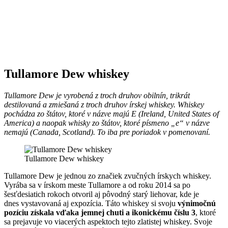
Tullamore Dew whiskey
Tullamore Dew je vyrobená z troch druhov obilnín, trikrát
destilovaná a zmiešaná z troch druhov írskej whiskey. Whiskey
pochádza zo štátov, ktoré v názve majú E (Ireland, United States of
America) a naopak whisky zo štátov, ktoré písmeno „e“ v názve
nemajú (Canada, Scotland). To iba pre poriadok v pomenovaní.
Tullamore Dew whiskey
Tullamore Dew je jednou zo značiek zvučných írskych whiskey.
Vyrába sa v írskom meste Tullamore a od roku 2014 sa po
šesťdesiatich rokoch otvoril aj pôvodný starý liehovar, kde je
dnes vystavovaná aj expozícia. Táto whiskey si svoju
výnimočnú
pozíciu získala vďaka jemnej chuti a ikonickému číslu 3
, ktoré
sa prejavuje vo viacerých aspektoch tejto zlatistej whiskey. Svoje