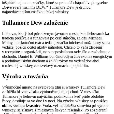
inšpiráciu aj mottu značky, ktoré sa preto dá chápať dvojzmyselne
„Give every man his DEW.“ Tullamore Dew je druhou
najpredávanejšou značkou írskej whiskey.
Tullamore Dew založenie
Liehovar, ktorý bol prirodzeným javom v meste, kde liehovarnícka
tradícia prežívala a fungovala po celé stáročia, založil Michaell
Moloy, no skutočnú tvár a teda aj značku inicioval muž, ktorý sa na
vedúcej pozícii ocitol akoby náhodou. Chcelo to veľa zlepšení
v receptúre a organizácii, no v neposlednom rade išlo o rozbehnutie
obchodu. Daniel E. Williams bol činorodým človekom s energickým
a podnikateľským duchom a za 60 rokov vo vedení dosiahol
u miestnej whiskey celosvetový rozmach a popularitu.
Výroba a továrňa
Výnimočné miesto na svetovom trhu si whiskey Tullamore Dew
zaslúžila hlavne vďaka výnimočne jemnej chuti. V mestečku
Tullamore je liehovar najväčším podnikom a keď príde obdobie
žatvy, destiluje sa vo dne i v noci. Na výrobu whiskey sa
používa
obilie, voda a kvasnice
. Voda, veľmi dôležitá surovina pri výrobe
whiskey, sa získava z miestnych írskych rašelinísk. Po zozbieraní