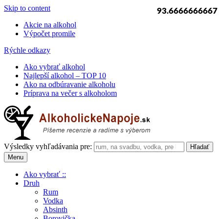
Skip to content
93.6666666667
Akcie na alkohol
Výpočet promile
Rýchle odkazy
Ako vybrať alkohol
Najlepší alkohol – TOP 10
Ako na odbúravanie alkoholu
Príprava na večer s alkoholom
Výsledky vyhľadávania pre:
Menu
Ako vybrať ::
Druh
Rum
Vodka
Absinth
Borovička