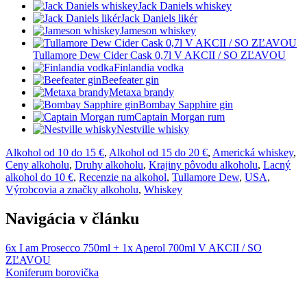
Jack Daniels whiskey
Jack Daniels likér
Jameson whiskey
Tullamore Dew Cider Cask 0,7l V AKCII / SO ZĽAVOU
Finlandia vodka
Beefeater gin
Metaxa brandy
Bombay Sapphire gin
Captain Morgan rum
Nestville whisky
Alkohol od 10 do 15 €
,
Alkohol od 15 do 20 €
,
Americká whiskey
,
Ceny alkoholu
,
Druhy alkoholu
,
Krajiny pôvodu alkoholu
,
Lacný
alkohol do 10 €
,
Recenzie na alkohol
,
Tullamore Dew
,
USA
,
Výrobcovia a značky alkoholu
,
Whiskey
Navigácia v článku
6x I am Prosecco 750ml + 1x Aperol 700ml V AKCII / SO
ZĽAVOU
Koniferum borovička