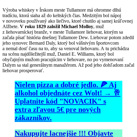
Výroba whiskey v Írskom meste Tullamore má ohromne dlhú
tradíciu, ktorá siaha až do keltských čias. Medzitým bol nápoj
v novoveku používaný ako liečivo, ktoré chutilo aj samej kráľovnej
Alžbete.
V roku 1829 založil Michael Molloy
, muž
z liehovarníckej branže, v meste Tullamore liehovar, ktorým sa
začala písať história dnešnej Tullamore Dew. Liehovar potom zdedil
jeho synovec Bernard Daly, ktorý bol vášnivým športovcom
a nemal dosť času na to, aby sa venoval liehovaru. A tu prichádza
na scénu najdôležitejší muž, Daniel E. Williams, ktorý bol
obyčajným mužom pracujúcim v liehovare, no po vymenovaní
Dalym sa stal generálnym manažérom. Až pod jeho dohľadom začal
liehovar prosperovať.
Nielen pizza a dobré jedlo. 🍕 Aj
alkohol objednáte cez Wolt! → 🥂
Uplatnite kód "NOVACIK" s
extra zľavou 5€ pre nových
zákazníkov.
Nakupujte lacnejšie !!! Objavte