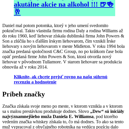
akutálne akcie na alkohol !!! 🍺🍻
🥂
Daniel mal potom potomka, ktorý v jeho umení svedomito
pokračoval. Takto vlastnila firmu rodina Daly a rodina Williams až
do roku 1960, keď liehovar získala dublinská firma John Powers &
Son a zlúčila ho s ďalším írskym liehovarom, čím vznikli Írske
liehovary s novým liehovarom v meste Midleton. V roku 1994 bola
značka predaná spoločnosti C&C Group, no po krátkom čase bola
opäť predaná firme John Powers & Son, ktorá otvorila nový
liehovar v pôvodnom Tullamore. V starom liehovare sa produkcia
obnovila až v roku 2014.
Kliknite, ak chcete prejsť rovno na našu súhrnú
recenziu a hodnotenie
Príbeh značky
Značka získala svoje meno po meste, v ktorom vznikla a v ktorom
sa s malou prestávkou produkuje dodnes. Slovo
„Dew“ sú iniciály
najvýznamnejšieho muža Daniela E. Williamsa
, pod ktorého
vedením značka whiskey získala to, čo má dodnes. To ako sa tento
muž vypracoval z obyčajného robotníka na vedúcu pozíciu dalo