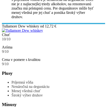
nie je z najlacnejšej triedy alkoholov, na renomovanú
značku má prístupnú cenu. Pre degustátorov môže byť
menej všedná pre jej chuť a ponúka široký výber
druhov.
Tullamore Dew whiskey
od 12,72 €
Chuť
10/10
Aróma
9/10
Cena v pomere s kvalitou
9/10
Plusy
Príjemná vôňa
Nenáročná na degustáciu
Menej všedná chuť
Široký výber druhov
Mínusy