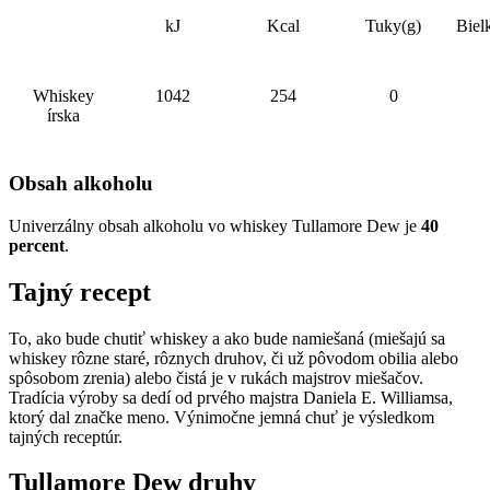
kJ
Kcal
Tuky(g)
Biel
Whiskey
1042
254
0
írska
Obsah alkoholu
Univerzálny obsah alkoholu vo whiskey Tullamore Dew je
40
percent
.
Tajný recept
To, ako bude chutiť whiskey a ako bude namiešaná (miešajú sa
whiskey rôzne staré, rôznych druhov, či už pôvodom obilia alebo
spôsobom zrenia) alebo čistá je v rukách majstrov miešačov.
Tradícia výroby sa dedí od prvého majstra Daniela E. Williamsa,
ktorý dal značke meno. Výnimočne jemná chuť je výsledkom
tajných receptúr.
Tullamore Dew druhy