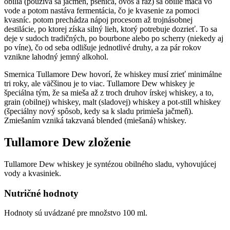
obilia (používa sa jačmeň, pšenica, ovos a raž) sa obilie máča vo
vode a potom nastáva fermentácia, čo je kvasenie za pomoci
kvasníc. potom prechádza nápoj procesom až trojnásobnej
destilácie, po ktorej získa silný lieh, ktorý potrebuje dozrieť. To sa
deje v sudoch tradičných, po bourbone alebo po scherry (niekedy aj
po víne), čo od seba odlišuje jednotlivé druhy, a za pár rokov
vznikne lahodný jemný alkohol.
Smernica Tullamore Dew hovorí, že whiskey musí zrieť minimálne
tri roky, ale väčšinou je to viac. Tullamore Dew whiskey je
špeciálna tým, že sa mieša až z troch druhov írskej whiskey, a to,
grain (obilnej) whiskey, malt (sladovej) whiskey a pot-still whiskey
(špeciálny nový spôsob, kedy sa k sladu primieša jačmeň).
Zmiešaním vzniká takzvaná blended (miešaná) whiskey.
Tullamore Dew zloženie
Tullamore Dew whiskey je syntézou obilného sladu, vyhovujúcej
vody a kvasiniek.
Nutričné hodnoty
Hodnoty sú uvádzané pre množstvo 100 ml.