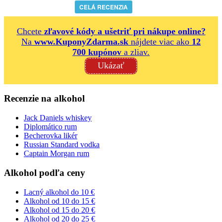
CELÁ RECENZIA
Chcete
zľavové kódy a ušetriť pri nákupe online?
Na
www.KuponyZdarma.sk
nájdete viac ako
12
700 kupónov
a zliav.
Ukázať
Recenzie na alkohol
Jack Daniels whiskey
Diplomático rum
Becherovka likér
Russian Standard vodka
Captain Morgan rum
Alkohol podľa ceny
Lacný alkohol do 10 €
Alkohol od 10 do 15 €
Alkohol od 15 do 20 €
Alkohol od 20 do 25 €