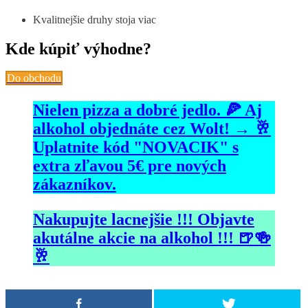
Kvalitnejšie druhy stoja viac
Kde kúpiť výhodne?
Do obchodu
Nielen pizza a dobré jedlo. 🍕 Aj
alkohol objednáte cez Wolt! → 🥂
Uplatnite kód "NOVACIK" s
extra zľavou 5€ pre nových
zákazníkov.
Nakupujte lacnejšie !!! Objavte
akutálne akcie na alkohol !!! 🍺🍻
🥂