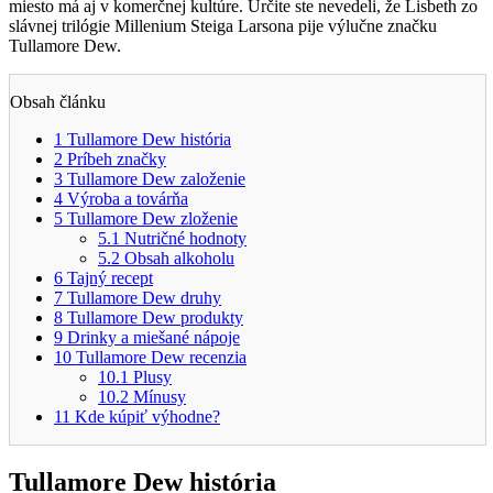
miesto má aj v komerčnej kultúre. Určite ste nevedeli, že Lisbeth zo
slávnej trilógie Millenium Steiga Larsona pije výlučne značku
Tullamore Dew.
Obsah článku
1
Tullamore Dew história
2
Príbeh značky
3
Tullamore Dew založenie
4
Výroba a továrňa
5
Tullamore Dew zloženie
5.1
Nutričné hodnoty
5.2
Obsah alkoholu
6
Tajný recept
7
Tullamore Dew druhy
8
Tullamore Dew produkty
9
Drinky a miešané nápoje
10
Tullamore Dew recenzia
10.1
Plusy
10.2
Mínusy
11
Kde kúpiť výhodne?
Tullamore Dew história