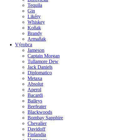
Tequila
Gin
Likéry
Whiskey
Koňak
Brandy
Armaňak
Výrobca
Jameson
Captain Morgan
Tullamore Dew
Jack Daniels
Diplomatico
Metaxa
Absolut
Aperol
Bacardi
Baileys
Beefeater
Blackwoods
Bombay Sapphire
Chevalier
Davidoff
Finlandia