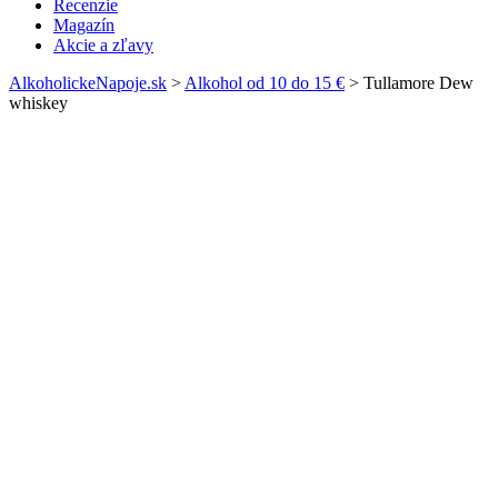
Recenzie
Magazín
Akcie a zľavy
AlkoholickeNapoje.sk
>
Alkohol od 10 do 15 €
>
Tullamore Dew
whiskey