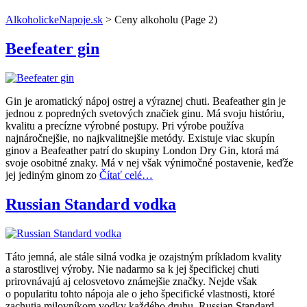
AlkoholickeNapoje.sk
>
Ceny alkoholu
(Page 2)
Beefeater gin
Gin je aromatický nápoj ostrej a výraznej chuti. Beafeather gin je
jednou z popredných svetových značiek ginu. Má svoju históriu,
kvalitu a precízne výrobné postupy. Pri výrobe používa
najnáročnejšie, no najkvalitnejšie metódy. Existuje viac skupín
ginov a Beafeather patrí do skupiny London Dry Gin, ktorá má
svoje osobitné znaky. Má v nej však výnimočné postavenie, keďže
jej jediným ginom zo
Čítať celé…
Russian Standard vodka
Táto jemná, ale stále silná vodka je ozajstným príkladom kvality
a starostlivej výroby. Nie nadarmo sa k jej špecifickej chuti
prirovnávajú aj celosvetovo známejšie značky. Nejde však
o popularitu tohto nápoja ale o jeho špecifické vlastnosti, ktoré
zachutia milovníkom vodky každého druhu. Russian Standard