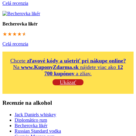
Celá recenzia
Becherovka likér
91.6666666667
Celá recenzia
Chcete
zľavové kódy a ušetriť pri nákupe online?
Na
www.KuponyZdarma.sk
nájdete viac ako
12
700 kupónov
a zliav.
Ukázať
Recenzie na alkohol
Jack Daniels whiskey
Diplomático rum
Becherovka likér
Russian Standard vodka