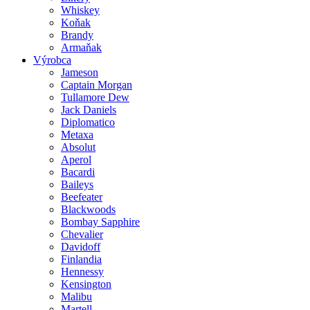
Whiskey
Koňak
Brandy
Armaňak
Výrobca
Jameson
Captain Morgan
Tullamore Dew
Jack Daniels
Diplomatico
Metaxa
Absolut
Aperol
Bacardi
Baileys
Beefeater
Blackwoods
Bombay Sapphire
Chevalier
Davidoff
Finlandia
Hennessy
Kensington
Malibu
Martell