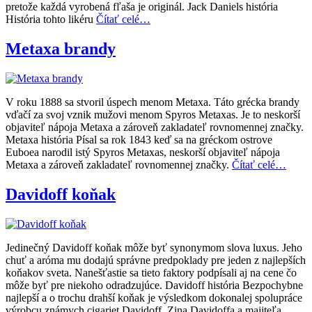
pretože každá vyrobená fľaša je originál. Jack Daniels história
História tohto likéru
Čítať celé…
Metaxa brandy
V roku 1888 sa stvoril úspech menom Metaxa. Táto grécka brandy
vďačí za svoj vznik mužovi menom Spyros Metaxas. Je to neskorší
objaviteľ nápoja Metaxa a zároveň zakladateľ rovnomennej značky.
Metaxa história Písal sa rok 1843 keď sa na gréckom ostrove
Euboea narodil istý Spyros Metaxas, neskorší objaviteľ nápoja
Metaxa a zároveň zakladateľ rovnomennej značky.
Čítať celé…
Davidoff koňak
Jedinečný Davidoff koňak môže byť synonymom slova luxus. Jeho
chuť a aróma mu dodajú správne predpoklady pre jeden z najlepších
koňakov sveta. Nanešťastie sa tieto faktory podpísali aj na cene čo
môže byť pre niekoho odradzujúce. Davidoff história Bezpochybne
najlepší a o trochu drahší koňak je výsledkom dokonalej spolupráce
výrobcu známych cigariet Davidoff, Zina Davidoffa a majiteľa