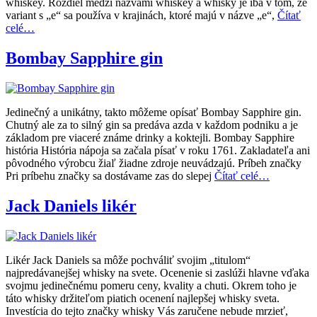
whiskey. Rozdiel medzi názvami whiskey a whisky je iba v tom, že
variant s „e“ sa používa v krajinách, ktoré majú v názve „e“,
Čítať
celé…
Bombay Sapphire gin
Jedinečný a unikátny, takto môžeme opísať Bombay Sapphire gin.
Chutný ale za to silný gin sa predáva azda v každom podniku a je
základom pre viaceré známe drinky a koktejli. Bombay Sapphire
história História nápoja sa začala písať v roku 1761. Zakladateľa ani
pôvodného výrobcu žiaľ žiadne zdroje neuvádzajú. Príbeh značky
Pri príbehu značky sa dostávame zas do slepej
Čítať celé…
Jack Daniels likér
Likér Jack Daniels sa môže pochváliť svojim „titulom“
najpredávanejšej whisky na svete. Ocenenie si zaslúži hlavne vďaka
svojmu jedinečnému pomeru ceny, kvality a chuti. Okrem toho je
táto whisky držiteľom piatich ocenení najlepšej whisky sveta.
Investícia do tejto značky whisky Vás zaručene nebude mrzieť,