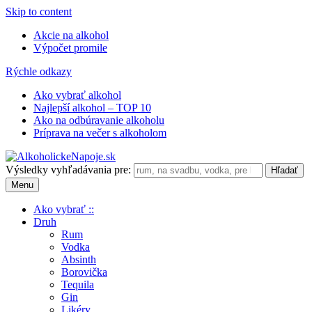
Skip to content
Akcie na alkohol
Výpočet promile
Rýchle odkazy
Ako vybrať alkohol
Najlepší alkohol – TOP 10
Ako na odbúravanie alkoholu
Príprava na večer s alkoholom
Výsledky vyhľadávania pre:
Menu
Ako vybrať ::
Druh
Rum
Vodka
Absinth
Borovička
Tequila
Gin
Likéry