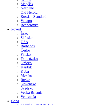
Matyšák
Nestville
Old Herold
Russian Standard
Vanapo
Becherovka
Pôvod
Írsko
Škótsko
USA
Barbados
Česko
Fínsko
Francúzsko
Grécko
Karibik
Kuba
Mexiko
Rusko
Slovensko
Švédsko
Veľká Británia
Venezuela
Cena