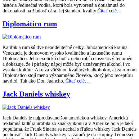
história Jedinečná vodka, ktorá bola vytvorená a dotiahnutá do
dokonalosti na žiadosť cára. Jej štandard kvality
Čítať celé…
Diplomático rum
Karibik a rum sú dve neoddeliteľné celky. Juhoamerická krajina
Venezuela je domovom vysoko kvalitného a luxusného rumu
Diplomatico. Jeho exotická chuť z neho robí celosvetový fenomén
a dokazuje, že i pirátsky nápoj môže byť uznávaným alkohol i vo
vysokej kultúre. Ako za väčšinou kvalitných alkoholov, aj za rumom
Diplomatico stojí meno významného človeka, ktorý jeho receptúru
navrhol. Tak ako Don Juancho,
Čítať celé…
Jack Daniels whiskey
Jack Daniels je najpredávanejšou americkou whiskey. Americká
reklamná kultúra urobila zo značky ikonu a v Amerike bola je taká
populárna, že Frank Sinatra sa nechal s fľašou whiskey Jack Daniels
pochovať. Jack Daniels whiskey sa zaraďuje do skupiny Tennessee