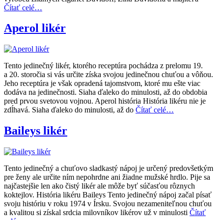
Čítať celé…
Aperol likér
Tento jedinečný likér, ktorého receptúra pochádza z prelomu 19.
a 20. storočia si vás určite získa svojou jedinečnou chuťou a vôňou.
Jeho receptúra je však opradená tajomstvom, ktoré mu ešte viac
dodáva na jedinečnosti. Siaha ďaleko do minulosti, až do obdobia
pred prvou svetovou vojnou. Aperol história História likéru nie je
zdĺhavá. Siaha ďaleko do minulosti, až do
Čítať celé…
Baileys likér
Tento jedinečný a chuťovo sladkastý nápoj je určený predovšetkým
pre ženy ale určite ním nepohrdne ani žiadne mužské hrdlo. Pije sa
najčastejšie len ako čistý likér ale môže byť súčasťou rôznych
koktejlov. História likéru Baileys Tento jedinečný nápoj začal písať
svoju históriu v roku 1974 v Írsku. Svojou nezameniteľnou chuťou
a kvalitou si získal srdcia milovníkov likérov už v minulosti
Čítať